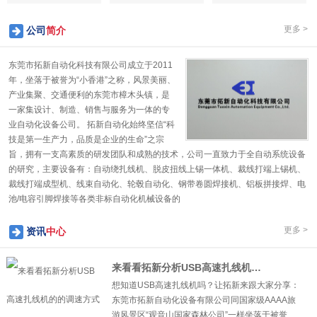
更多 >
公司
简介
东莞市拓新自动化科技有限公司成立于2011
年，坐落于被誉为“小香港”之称，风景美丽、
产业集聚、交通便利的东莞市樟木头镇，是
一家集设计、制造、销售与服务为一体的专
业自动化设备公司。 拓新自动化始终坚信“科
技是第一生产力，品质是企业的生命”之宗
旨，拥有一支高素质的研发团队和成熟的技术，公司一直致力于全自动系统设备
的研究，主要设备有：自动绕扎线机、脱皮扭线上锡一体机、裁线打端上锡机、
裁线打端成型机、线束自动化、轮毂自动化、钢带卷圆焊接机、铝板拼接焊、电
1
2
3
4
5
池/电容引脚焊接等各类非标自动化机械设备的
更多 >
资讯
中心
来看看拓新分析USB高速扎线机的的调速方式
想知道USB高速扎线机吗？让拓新来跟大家分享：
东莞市拓新自动化设备有限公司同国家级AAAA旅
游风景区“观音山国家森林公司”一样坐落于被誉