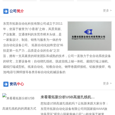
更多 >
公司
简介
东莞市拓新自动化科技有限公司成立于2011
年，坐落于被誉为“小香港”之称，风景美丽、
产业集聚、交通便利的东莞市樟木头镇，是
一家集设计、制造、销售与服务为一体的专
业自动化设备公司。 拓新自动化始终坚信“科
技是第一生产力，品质是企业的生命”之宗
旨，拥有一支高素质的研发团队和成熟的技术，公司一直致力于全自动系统设备
的研究，主要设备有：自动绕扎线机、脱皮扭线上锡一体机、裁线打端上锡机、
裁线打端成型机、线束自动化、轮毂自动化、钢带卷圆焊接机、铝板拼接焊、电
1
2
3
4
5
池/电容引脚焊接等各类非标自动化机械设备的
更多 >
资讯
中心
来看看拓新分析USB高速扎线机的的调速方式
想知道USB高速扎线机吗？让拓新来跟大家分享：
东莞市拓新自动化设备有限公司同国家级AAAA旅
游风景区“观音山国家森林公司”一样坐落于被誉