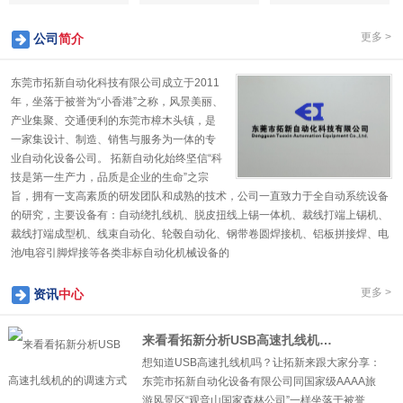
更多 >
公司
简介
东莞市拓新自动化科技有限公司成立于2011
年，坐落于被誉为“小香港”之称，风景美丽、
产业集聚、交通便利的东莞市樟木头镇，是
一家集设计、制造、销售与服务为一体的专
业自动化设备公司。 拓新自动化始终坚信“科
技是第一生产力，品质是企业的生命”之宗
旨，拥有一支高素质的研发团队和成熟的技术，公司一直致力于全自动系统设备
的研究，主要设备有：自动绕扎线机、脱皮扭线上锡一体机、裁线打端上锡机、
裁线打端成型机、线束自动化、轮毂自动化、钢带卷圆焊接机、铝板拼接焊、电
1
2
3
4
5
池/电容引脚焊接等各类非标自动化机械设备的
更多 >
资讯
中心
来看看拓新分析USB高速扎线机的的调速方式
想知道USB高速扎线机吗？让拓新来跟大家分享：
东莞市拓新自动化设备有限公司同国家级AAAA旅
游风景区“观音山国家森林公司”一样坐落于被誉