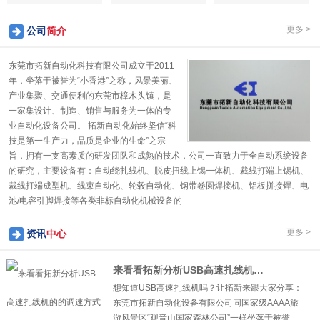
更多 >
公司
简介
东莞市拓新自动化科技有限公司成立于2011
年，坐落于被誉为“小香港”之称，风景美丽、
产业集聚、交通便利的东莞市樟木头镇，是
一家集设计、制造、销售与服务为一体的专
业自动化设备公司。 拓新自动化始终坚信“科
技是第一生产力，品质是企业的生命”之宗
旨，拥有一支高素质的研发团队和成熟的技术，公司一直致力于全自动系统设备
的研究，主要设备有：自动绕扎线机、脱皮扭线上锡一体机、裁线打端上锡机、
裁线打端成型机、线束自动化、轮毂自动化、钢带卷圆焊接机、铝板拼接焊、电
1
2
3
4
5
池/电容引脚焊接等各类非标自动化机械设备的
更多 >
资讯
中心
来看看拓新分析USB高速扎线机的的调速方式
想知道USB高速扎线机吗？让拓新来跟大家分享：
东莞市拓新自动化设备有限公司同国家级AAAA旅
游风景区“观音山国家森林公司”一样坐落于被誉