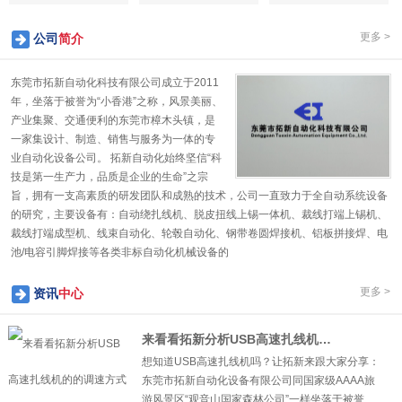
更多 >
公司
简介
东莞市拓新自动化科技有限公司成立于2011
年，坐落于被誉为“小香港”之称，风景美丽、
产业集聚、交通便利的东莞市樟木头镇，是
一家集设计、制造、销售与服务为一体的专
业自动化设备公司。 拓新自动化始终坚信“科
技是第一生产力，品质是企业的生命”之宗
旨，拥有一支高素质的研发团队和成熟的技术，公司一直致力于全自动系统设备
的研究，主要设备有：自动绕扎线机、脱皮扭线上锡一体机、裁线打端上锡机、
裁线打端成型机、线束自动化、轮毂自动化、钢带卷圆焊接机、铝板拼接焊、电
1
2
3
4
5
池/电容引脚焊接等各类非标自动化机械设备的
更多 >
资讯
中心
来看看拓新分析USB高速扎线机的的调速方式
想知道USB高速扎线机吗？让拓新来跟大家分享：
东莞市拓新自动化设备有限公司同国家级AAAA旅
游风景区“观音山国家森林公司”一样坐落于被誉