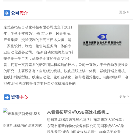
更多 >
公司
简介
东莞市拓新自动化科技有限公司成立于2011
年，坐落于被誉为“小香港”之称，风景美丽、
产业集聚、交通便利的东莞市樟木头镇，是
一家集设计、制造、销售与服务为一体的专
业自动化设备公司。 拓新自动化始终坚信“科
技是第一生产力，品质是企业的生命”之宗
旨，拥有一支高素质的研发团队和成熟的技术，公司一直致力于全自动系统设备
的研究，主要设备有：自动绕扎线机、脱皮扭线上锡一体机、裁线打端上锡机、
裁线打端成型机、线束自动化、轮毂自动化、钢带卷圆焊接机、铝板拼接焊、电
1
2
3
4
5
池/电容引脚焊接等各类非标自动化机械设备的
更多 >
资讯
中心
来看看拓新分析USB高速扎线机的的调速方式
想知道USB高速扎线机吗？让拓新来跟大家分享：
东莞市拓新自动化设备有限公司同国家级AAAA旅
游风景区“观音山国家森林公司”一样坐落于被誉